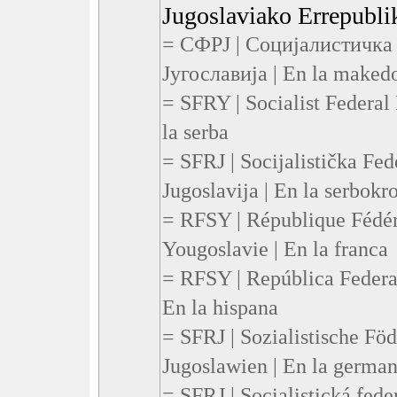
Jugoslaviako Errepublik
= СФРЈ | Социјалистичка
Југославија | En la maked
= SFRY | Socialist Federal
la serba
= SFRJ | Socijalistička Fe
Jugoslavija | En la serbokr
= RFSY | République Fédéra
Yougoslavie | En la franca
= RFSY | República Federal
En la hispana
= SFRJ | Sozialistische Fö
Jugoslawien | En la germa
= SFRJ | Socialistická fede