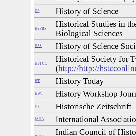
History of Science
HS
Historical Studies in th
HSPBS
Biological Sciences
History of Science Soci
HSS
Historical Society for 
HSTCC
(
http://http://hstcconlin
History Today
HT
History Workshop Jour
HWJ
Historische Zeitschrift
HZ
International Associatio
IAHA
Indian Council of Histo