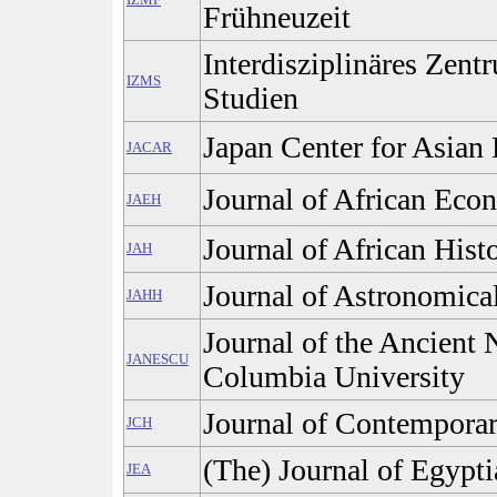
Frühneuzeit
Interdisziplinäres Zentr
IZMS
Studien
Japan Center for Asian 
JACAR
Journal of African Eco
JAEH
Journal of African Hist
JAH
Journal of Astronomica
JAHH
Journal of the Ancient 
JANESCU
Columbia University
Journal of Contemporar
JCH
(The) Journal of Egypt
JEA