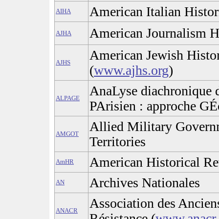
American Italian Histor
AIHA
American Journalism Hi
AJHA
American Jewish Histor
AJHS
(
www.ajhs.org
)
AnaLyse diachronique d
ALPAGE
PArisien : approche G
Allied Military Govern
AMGOT
Territories
American Historical R
AmHR
Archives Nationales
AN
Association des Ancien
ANACR
Résistance (
www.anacr