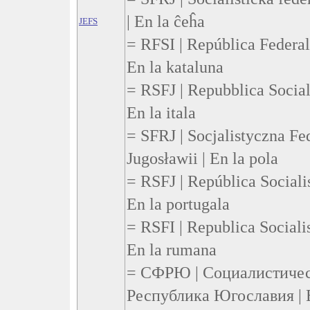
| En la ĉeĥa
JEFS
= RFSI | República Federal 
En la kataluna
= RSFJ | Repubblica Sociali
En la itala
= SFRJ | Socjalistyczna F
Jugosławii | En la pola
= RSFJ | República Socialis
En la portugala
= RSFI | Republica Socialis
En la rumana
= СФРЮ | Социалистичес
Республика Югославия | E