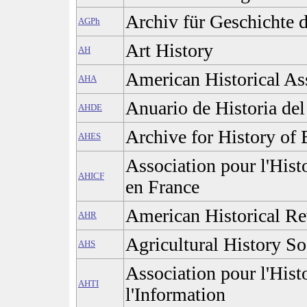
Archiv für Geschichte 
AGPh
Art History
AH
American Historical As
AHA
Anuario de Historia de
AHDE
Archive for History of 
AHES
Association pour l'Hist
AHICF
en France
American Historical R
AHR
Agricultural History So
AHS
Association pour l'Hist
AHTI
l'Information