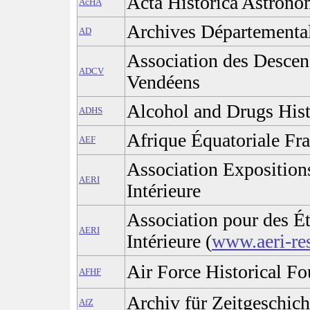
Acta Historica Astrono
AcHA
Archives Départementa
AD
Association des Descen
ADCV
Vendéens
Alcohol and Drugs Hist
ADHS
Afrique Équatoriale Fra
AEF
Association Exposition
AERI
Intérieure
Association pour des Ét
AERI
Intérieure (
www.aeri-re
Air Force Historical F
AFHF
Archiv für Zeitgeschich
AfZ