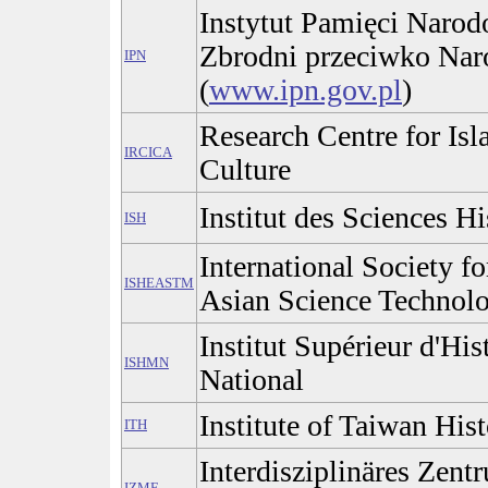
Instytut Pamięci Narod
Zbrodni przeciwko Na
IPN
(
www.ipn.gov.pl
)
Research Centre for Isl
IRCICA
Culture
Institut des Sciences Hi
ISH
International Society fo
ISHEASTM
Asian Science Technol
Institut Supérieur d'H
ISHMN
National
Institute of Taiwan His
ITH
Interdisziplinäres Zent
IZMF