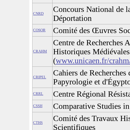
Concours National de la
CNRD
Déportation
Comité des Œuvres Soci
COSOR
Centre de Recherches A
Historiques Médiévales
CRAHM
(
www.unicaen.fr/crahm
Cahiers de Recherches de
CRIPEL
Papyrologie et d'Égypto
Centre Régional Résista
CRRL
Comparative Studies in
CSSH
Comité des Travaux His
CTHS
Scientifiques