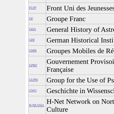
Front Uni des Jeunesses
FUJP
Groupe Franc
GF
General History of As
GHA
German Historical Insti
GHI
Groupes Mobiles de Ré
GMR
Gouvernement Provisoi
GPRF
Française
Group for the Use of P
GUPH
Geschichte in Wissensc
GWU
H-Net Network on Nort
H-NEASIA
Culture