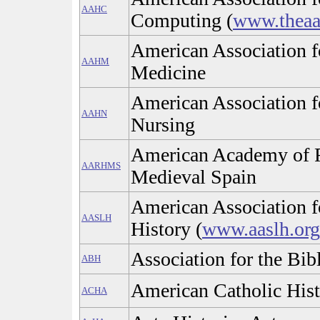
AAHC
Computing (
www.theaa
American Association fo
AAHM
Medicine
American Association fo
AAHN
Nursing
American Academy of R
AARHMS
Medieval Spain
American Association f
AASLH
History (
www.aaslh.org
Association for the Bib
ABH
American Catholic Hist
ACHA