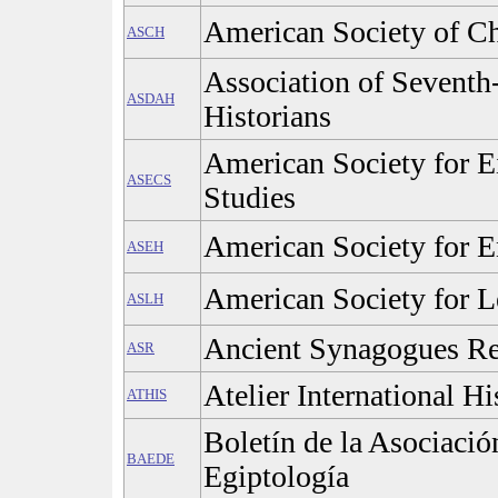
American Society of C
ASCH
Association of Seventh
ASDAH
Historians
American Society for E
ASECS
Studies
American Society for E
ASEH
American Society for L
ASLH
Ancient Synagogues Re
ASR
Atelier International Hi
ATHIS
Boletín de la Asociaci
BAEDE
Egiptología