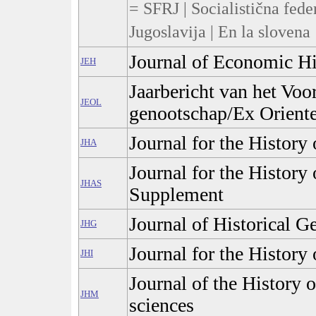
= SFRJ | Socialistična fede
Jugoslavija | En la slovena
Journal of Economic Hi
JEH
Jaarbericht van het Voo
JEOL
genootschap/Ex Orient
Journal for the History
JHA
Journal for the History
JHAS
Supplement
Journal of Historical 
JHG
Journal for the History 
JHI
Journal of the History 
JHM
sciences