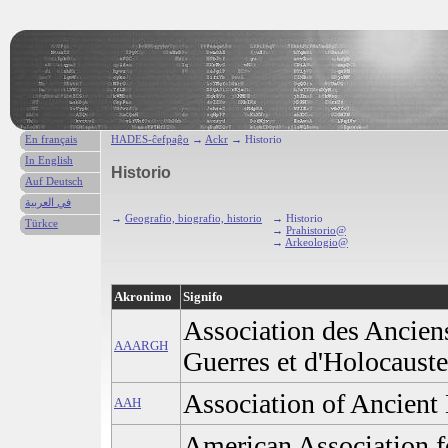
En français
HADES-ĉefpaĝo
→
Ackr
→ Historio
In English
Historio
Auf Deutsch
في العربية
→
Geografio, biografio, historio
→ Historio
Türkce
→
Prahistorio@
→
Arkeologio@
Akronimo
Signifo
Association des Ancien
AAARGH
Guerres et d'Holocauste
Association of Ancient 
AAH
American Association f