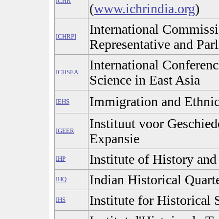
ICHR
(
www.ichrindia.org
)
International Commissio
ICHRPI
Representative and Parl
International Conferenc
ICHSEA
Science in East Asia
Immigration and Ethnic
IEHS
Instituut voor Geschie
IGEER
Expansie
Institute of History an
IHP
Indian Historical Quart
IHQ
Institute for Historical
IHS