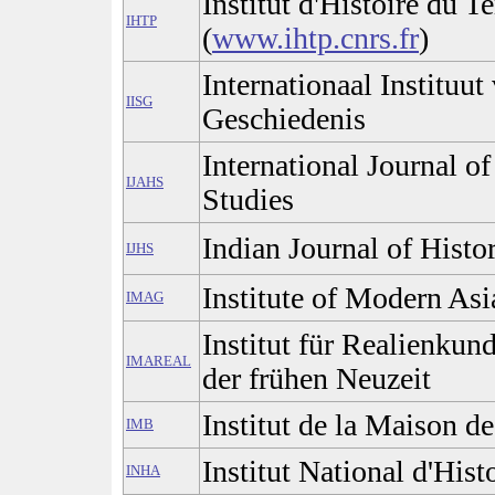
Institut d'Histoire du 
IHTP
(
www.ihtp.cnrs.fr
)
Internationaal Instituut
IISG
Geschiedenis
International Journal of
IJAHS
Studies
Indian Journal of Histo
IJHS
Institute of Modern Asi
IMAG
Institut für Realienkun
IMAREAL
der frühen Neuzeit
Institut de la Maison 
IMB
Institut National d'Histo
INHA