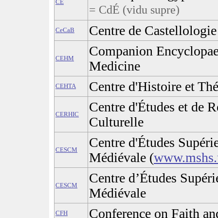
CE
= CdÉ (vidu supre)
Centre de Castellologi
CeCaB
Companion Encyclopaedi
CEHM
Medicine
Centre d'Histoire et Thé
CEHTA
Centre d'Études et de R
CERHIC
Culturelle
Centre d'Études Supérie
CESCM
Médiévale (
www.mshs.u
Centre d’Études Supérie
CESCM
Médiévale
Conference on Faith an
CFH