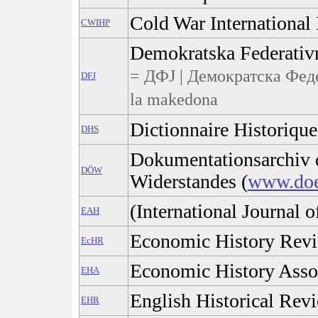
Cold War International 
CWIHP
Demokratska Federativn
= ДФЈ | Демократска Феде
DFJ
la makedona
Dictionnaire Historique
DHS
Dokumentationsarchiv d
DÖW
Widerstandes (
www.doe
(International Journal o
EAH
Economic History Rev
EcHR
Economic History Asso
EHA
English Historical Rev
EHR