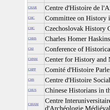
Centre d'Histoire de l'A
CHAR
Committee on History 
CHC
Czechoslovak History 
CHC
Charles Homer Haskins
CHHS
Conference of Historica
CHJ
Center for History an
CHNM
Comité d'Histoire Parle
CHPP
Centre d'Histoire Socia
CHS
Chinese Historians in t
CHUS
Centre Interuniversitair
CIHAM
d'Archéologie Médiéva