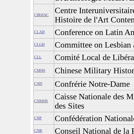
Centre Interuniversitai
CIRHAC
Histoire de l'Art Cont
Conference on Latin Am
CLAH
Committee on Lesbian 
CLGH
Comité Local de Libéra
CLL
Chinese Military Histo
CMHS
Confrérie Notre-Dame
CND
Caisse Nationale des M
CNMHS
des Sites
Confédération Nationa
CNP
Conseil National de la 
CNR