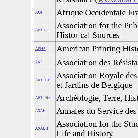
Afrique Occidentale Fr
AOF
Association for the Pub
APAHS
Historical Sources
American Printing Hist
APHA
Association des Résist
ARC
Association Royale des
ARDHJB
et Jardins de Belgique
Archéologie, Terre, Hist
ARTeHiS
Annales du Service des
ASAE
Association for the St
ASALH
Life and History