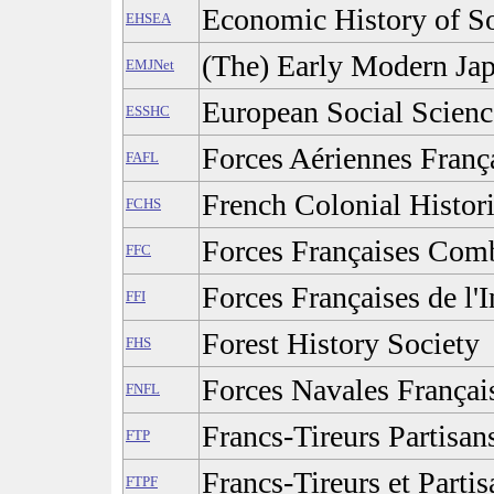
Economic History of S
EHSEA
(The) Early Modern Ja
EMJNet
European Social Scienc
ESSHC
Forces Aériennes Franç
FAFL
French Colonial Histori
FCHS
Forces Françaises Comb
FFC
Forces Françaises de l'I
FFI
Forest History Society
FHS
Forces Navales Françai
FNFL
Francs-Tireurs Partisan
FTP
Francs-Tireurs et Parti
FTPF