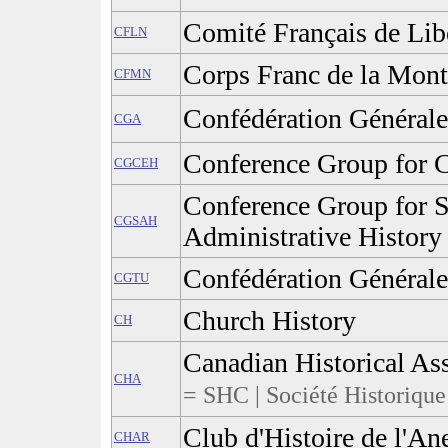
Comité Français de Lib
CFLN
Corps Franc de la Mon
CFMN
Confédération Générale 
CGA
Conference Group for C
CGCEH
Conference Group for S
CGSAH
Administrative History
Confédération Générale 
CGTU
Church History
CH
Canadian Historical As
CHA
= SHC | Société Historique
Club d'Histoire de l'A
CHAR