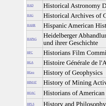
Historical Astronomy D
HAD
Historical Archives of 
HAG
Hispanic American His
HAHR
Heidelberger Abhandlu
HAPhG
und ihrer Geschichte
Historians Film Commi
HFC
Histoire Générale de l'
HGA
History of Geophysics
HGeo
History of Mining Activ
HIMAT
Historians of Americ
HOAC
History and Philosophy 
HPLS