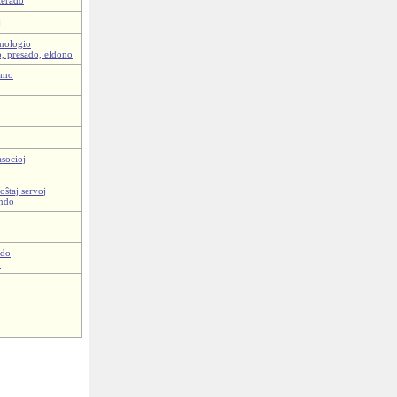
j
ĥnologio
o, presado, eldono
ismo
asocioj
oŝtaj servoj
ando
ado
o