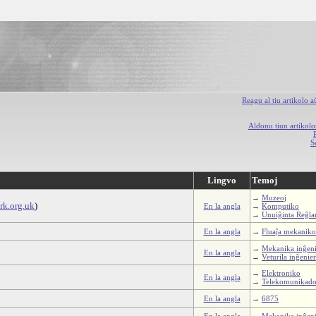
Reagu al tiu artikolo 
Aldonu tiun artikolo
S
Lingvo
Temoj
→
Muzeoj
ark.org.uk
)
En la angla
→
Komputiko
→
Unuiĝinta Reĝl
En la angla
→
Fluaĵa mekaniko
→
Mekanika inĝen
En la angla
→
Veturila inĝenie
→
Elektroniko
En la angla
→
Telekomunikad
En la angla
→
6875
En la angla
→
Mekanika inĝen