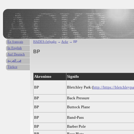
En français
HADES-ĉefpaĝo
→
Ackr
→ BP
In English
BP
Auf Deutsch
في العربية
Türkce
Akronimo
Signifo
BP
Bletchley Park (
http://https://bletchleyp
BP
Back Pressure
BP
Buttock Plane
BP
Band-Pass
BP
Barber Pole
BP
Base Plate