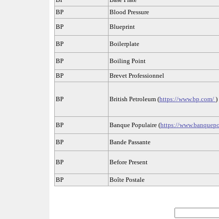
BP
Blood Pressure
BP
Blueprint
BP
Boilerplate
BP
Boiling Point
BP
Brevet Professionnel
BP
British Petroleum (
https://www.bp.com/
)
BP
Banque Populaire (
https://www.banquepop
BP
Bande Passante
BP
Before Present
BP
Boîte Postale