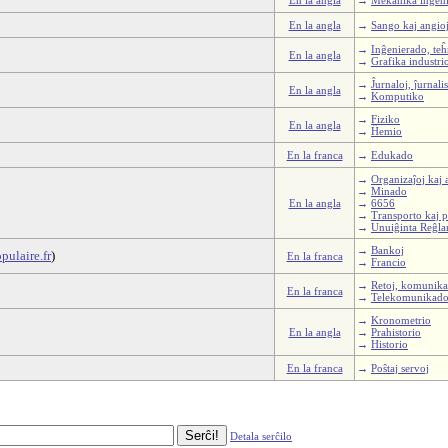
En la angla
→
Sango kaj angio
→
Inĝenierado, te
En la angla
→
Grafika industri
→
Ĵurnaloj, ĵurnal
En la angla
→
Komputiko
→
Fiziko
En la angla
→
Ĥemio
En la franca
→
Edukado
→
Organizaĵoj kaj 
→
Minado
En la angla
→
6656
→
Transporto kaj p
→
Unuiĝinta Reĝl
→
Bankoj
ulaire.fr
)
En la franca
→
Francio
→
Retoj, komunik
En la franca
→
Telekomunikad
→
Kronometrio
En la angla
→
Prahistorio
→
Historio
En la franca
→
Poŝtaj servoj
Detala serĉilo