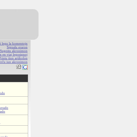
aŭ legu la komentojn
Signalu eraron
Sugestu akronimon
n en viaj legosignoj
Printu tiun artikolon
erĉu iun akronimon
ando
ierado
rado
o
ierado