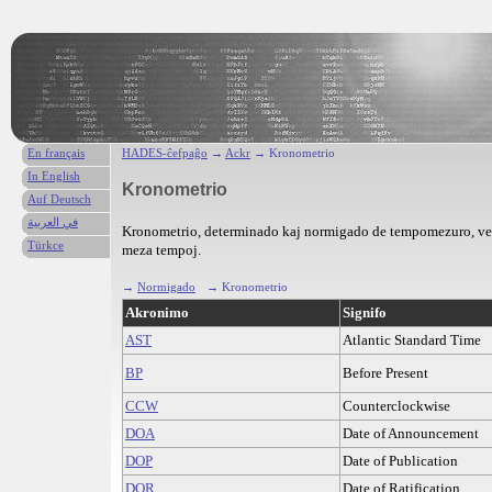
En français
HADES-ĉefpaĝo
→
Ackr
→ Kronometrio
In English
Kronometrio
Auf Deutsch
في العربية
Kronometrio, determinado kaj normigado de tempomezuro, vera
Türkce
meza tempoj.
→
Normigado
→ Kronometrio
Akronimo
Signifo
AST
Atlantic Standard Time
BP
Before Present
CCW
Counterclockwise
DOA
Date of Announcement
DOP
Date of Publication
DOR
Date of Ratification