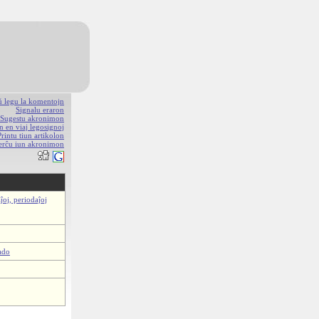
aŭ legu la komentojn
Signalu eraron
Sugestu akronimon
n en viaj legosignoj
Printu tiun artikolon
erĉu iun akronimon
ĵoj, periodaĵoj
ado