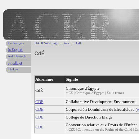
En français
HADES-ĉefpaĝo
→
Ackr
→ CdÉ
In English
CdÉ
Auf Deutsch
في العربية
Türkce
Akronimo
Signifo
Chronique d'Égypte
CdÉ
= CE | Chronique d'Égypte | En la franca
CDE
Collaborative Development Environment
CDE
Corporación Dominicana de Electricidad (
w
CDE
Collège de Direction Élargi
Convention relative aux Droits de l'Enfant
CDE
= CRC | Convention on the Rights of the Child | En