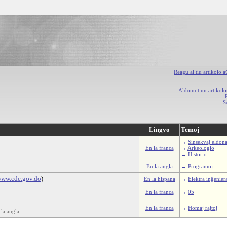
Reagu al tiu artikolo 
Aldonu tiun artikolo
S
Lingvo
Temoj
→
Sinsekvaj eldona
En la franca
→
Arkeologio
→
Historio
En la angla
→
Programoj
ww.cde.gov.do
)
En la hispana
→
Elektra inĝenier
En la franca
→
05
En la franca
→
Homaj rajtoj
 la angla