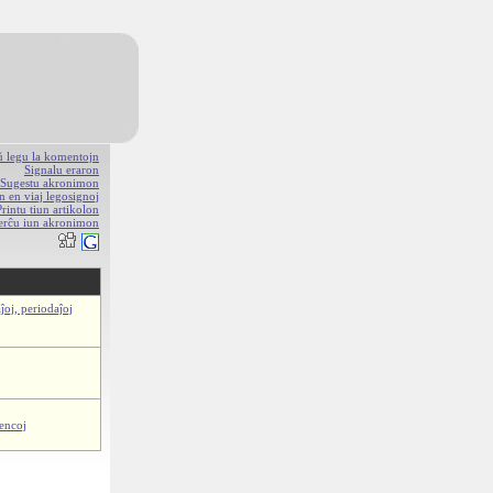
aŭ legu la komentojn
Signalu eraron
Sugestu akronimon
n en viaj legosignoj
Printu tiun artikolon
erĉu iun akronimon
ĵoj, periodaĵoj
iencoj