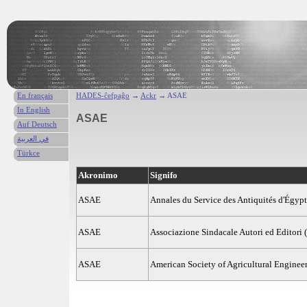
En français
HADES-ĉefpaĝo
→
Ackr
→ ASAE
In English
ASAE
Auf Deutsch
في العربية
Türkce
Akronimo
Signifo
ASAE
Annales du Service des Antiquités d'Égyp
ASAE
Associazione Sindacale Autori ed Editori (
ASAE
American Society of Agricultural Enginee