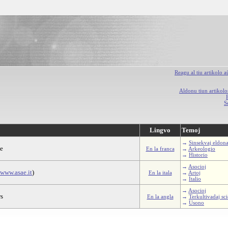
Reagu al tiu artikolo 
Aldonu tiun artikolo
S
Lingvo
Temoj
→
Sinsekvaj eldona
te
En la franca
→
Arkeologio
→
Historio
→
Asocioj
www.asae.it
)
En la itala
→
Artoj
→
Italio
→
Asocioj
rs
En la angla
→
Terkultivadaj sc
→
Usono