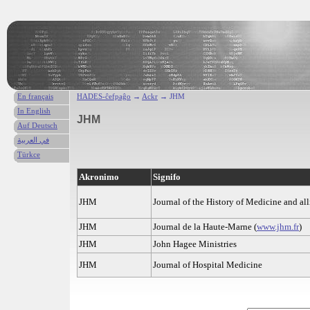
En français
HADES-ĉefpaĝo
→
Ackr
→ JHM
In English
JHM
Auf Deutsch
في العربية
Türkce
Akronimo
Signifo
JHM
Journal of the History of Medicine and all
JHM
Journal de la Haute-Marne (
www.jhm.fr
)
JHM
John Hagee Ministries
JHM
Journal of Hospital Medicine