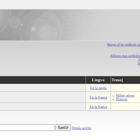
Reagu al tiu artikolo 
Aldonu tiun artikolo
S
Lingvo
Temoj
En la angla
→
Militaj aferoj
En la franca
→
Historio
En la franca
Detala serĉilo