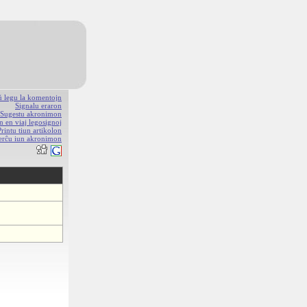
aŭ legu la komentojn
Signalu eraron
Sugestu akronimon
n en viaj legosignoj
Printu tiun artikolon
erĉu iun akronimon