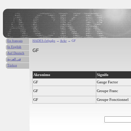
En français
HADES-ĉefpaĝo
→
Ackr
→ GF
In English
GF
Auf Deutsch
في العربية
Türkce
Akronimo
Signifo
GF
Gauge Factor
GF
Groupe Franc
GF
Groupe Fonctionnel