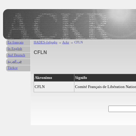
En français
HADES-ĉefpaĝo
→
Ackr
→ CFLN
In English
CFLN
Auf Deutsch
في العربية
Türkce
Akronimo
Signifo
CFLN
Comité Français de Libération Natio