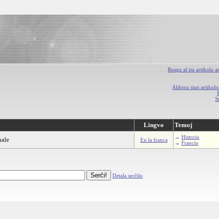
Reagu al tiu artikolo 
Aldonu tiun artikolo
S
Lingvo
Temoj
→
Historio
nale
En la franca
→
Francio
Detala serĉilo