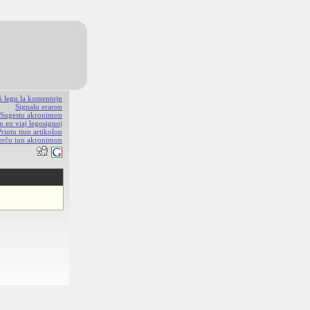
aŭ legu la komentojn
Signalu eraron
Sugestu akronimon
n en viaj legosignoj
Printu tiun artikolon
erĉu iun akronimon