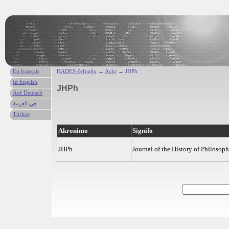
En français
HADES-ĉefpaĝo
→
Ackr
→ JHPh
In English
JHPh
Auf Deutsch
في العربية
Türkce
Akronimo
Signifo
JHPh
Journal of the History of Philosop