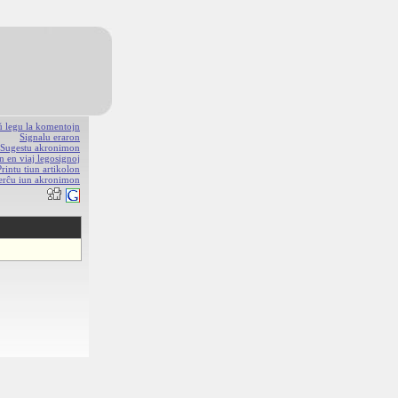
aŭ legu la komentojn
Signalu eraron
Sugestu akronimon
n en viaj legosignoj
Printu tiun artikolon
erĉu iun akronimon