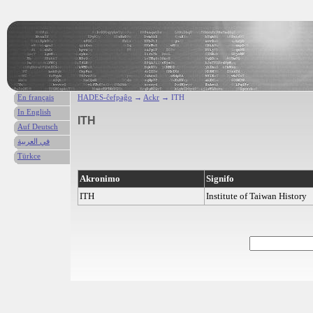
En français
HADES-ĉefpaĝo
→
Ackr
→ ITH
In English
ITH
Auf Deutsch
في العربية
Türkce
Akronimo
Signifo
ITH
Institute of Taiwan History