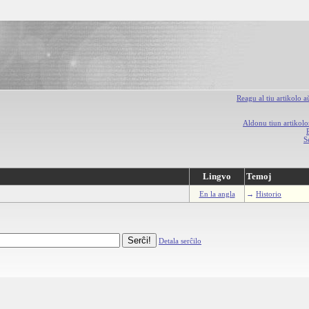
Reagu al tiu artikolo 
Aldonu tiun artikolo
S
Lingvo
Temoj
En la angla
→
Historio
Detala serĉilo