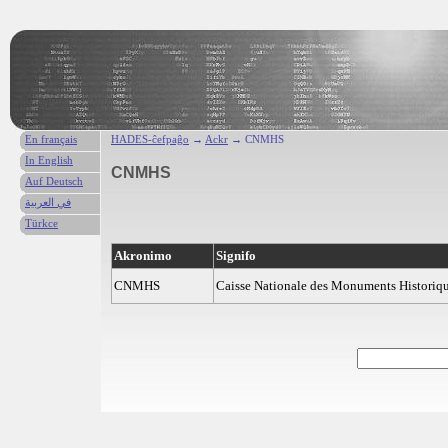
En français
HADES-ĉefpaĝo
→
Ackr
→ CNMHS
In English
CNMHS
Auf Deutsch
في العربية
Türkce
Akronimo
Signifo
CNMHS
Caisse Nationale des Monuments Historique