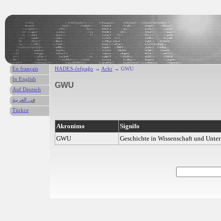
En français
HADES-ĉefpaĝo
→
Ackr
→ GWU
In English
GWU
Auf Deutsch
في العربية
Türkce
Akronimo
Signifo
GWU
Geschichte in Wissenschaft und Unter