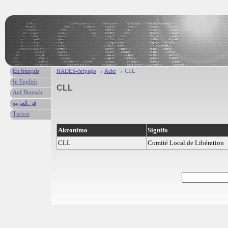
En français
HADES-ĉefpaĝo
→
Ackr
→ CLL
In English
CLL
Auf Deutsch
في العربية
Türkce
Akronimo
Signifo
CLL
Comité Local de Libération