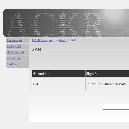
En français
HADES-ĉefpaĝo
→
Ackr
→ JAH
In English
JAH
Auf Deutsch
في العربية
Türkce
Akronimo
Signifo
JAH
Journal of African History