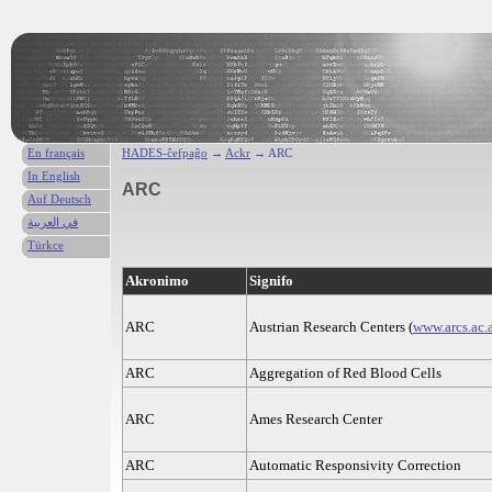
En français
HADES-ĉefpaĝo
→
Ackr
→ ARC
In English
ARC
Auf Deutsch
في العربية
Türkce
Akronimo
Signifo
ARC
Austrian Research Centers (
www.arcs.ac.
ARC
Aggregation of Red Blood Cells
ARC
Ames Research Center
ARC
Automatic Responsivity Correction