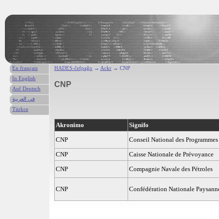
En français
HADES-ĉefpaĝo
→
Ackr
→ CNP
In English
CNP
Auf Deutsch
في العربية
Türkce
Akronimo
Signifo
CNP
Conseil National des Programmes
CNP
Caisse Nationale de Prévoyance
CNP
Compagnie Navale des Pétroles
CNP
Confédération Nationale Paysann