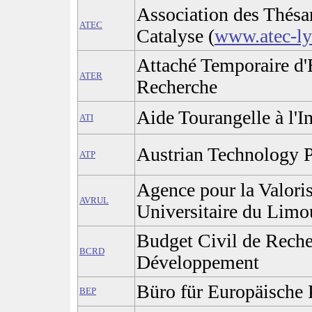
Association des Thésar
ATEC
Catalyse (
www.atec-l
Attaché Temporaire d'
ATER
Recherche
Aide Tourangelle à l'I
ATI
Austrian Technology 
ATP
Agence pour la Valori
AVRUL
Universitaire du Limo
Budget Civil de Reche
BCRD
Développement
Büro für Europäische
BEP