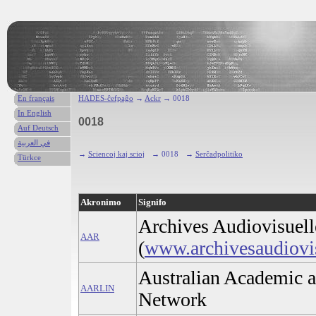
En français
HADES-ĉefpaĝo
→
Ackr
→ 0018
In English
0018
Auf Deutsch
في العربية
→
Sciencoj kaj scioj
→ 0018
→
Serĉadpolitiko
Türkce
Akronimo
Signifo
Archives Audiovisuell
AAR
(
www.archivesaudiovisu
Australian Academic a
AARLIN
Network