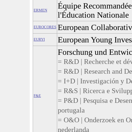
Équipe Recommandée p
ERMEN
l'Éducation Nationale
European Collaborati
EUROCORES
European Young Invest
EURYI
Forschung und Entwi
= R&D | Recherche et dév
= R&D | Research and Dev
= I+D | Investigación y De
= R&S | Ricerca e Sviluppo
F&E
= P&D | Pesquisa e Desen
portugala
= O&O | Onderzoek en On
nederlanda