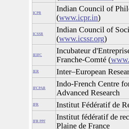
Indian Council of Phi
ICPR
(
www.icpr.in
)
Indian Council of Soc
ICSSR
(
www.icssr.org
)
Incubateur d'Entrepris
IEIFC
Franche-Comté (
www.i
Inter–European Resea
IER
Indo-French Centre fo
IFCPAR
Advanced Research
Institut Fédératif de 
IFR
Institut fédératif de r
IFR PPF
Plaine de France