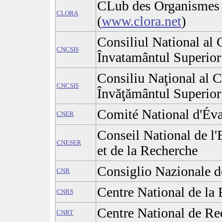
CLub des Organismes 
CLORA
(
www.clora.net
)
Consiliul National al C
CNCSIS
Învatamântul Superior
Consiliu Naţional al Ce
CNCSIS
Învăţământul Superior
Comité National d'Éva
CNER
Conseil National de l
CNESER
et de la Recherche
Consiglio Nazionale d
CNR
Centre National de la 
CNRS
Centre National de Re
CNRT