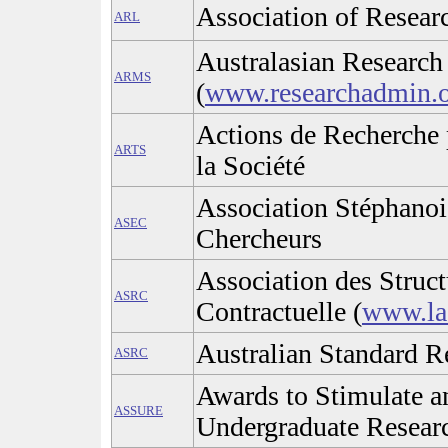
Association of Researc
ARL
Australasian Researc
ARMS
(
www.researchadmin.o
Actions de Recherche 
ARTS
la Société
Association Stéphanoi
ASEC
Chercheurs
Association des Struc
ASRC
Contractuelle (
www.las
Australian Standard Re
ASRC
Awards to Stimulate a
ASSURE
Undergraduate Resear