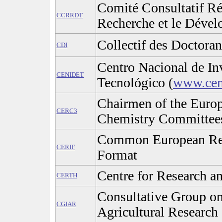
Comité Consultatif Ré
CCRRDT
Recherche et le Déve
Collectif des Doctoran
CDI
Centro Nacional de In
CENIDET
Tecnológico (
www.cen
Chairmen of the Europ
CERC3
Chemistry Committee
Common European Res
CERIF
Format
Centre for Research a
CERTH
Consultative Group on
CGIAR
Agricultural Research