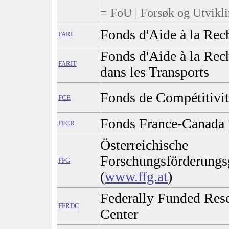
= FoU | Forsøk og Utvikli
Fonds d'Aide à la Rech
FARI
Fonds d'Aide à la Rech
FARIT
dans les Transports
Fonds de Compétitivit
FCE
Fonds France-Canada 
FFCR
Österreichische
Forschungsförderungsg
FFG
(
www.ffg.at
)
Federally Funded Res
FFRDC
Center