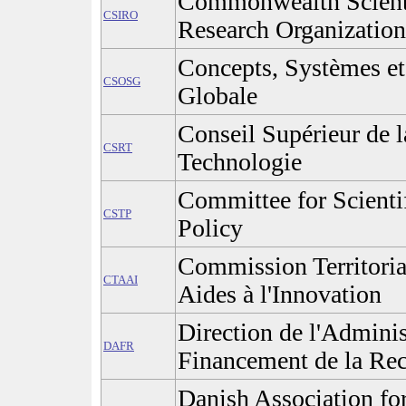
Commonwealth Scientif
CSIRO
Research Organization
Concepts, Systèmes et 
CSOSG
Globale
Conseil Supérieur de l
CSRT
Technologie
Committee for Scienti
CSTP
Policy
Commission Territorial
CTAAI
Aides à l'Innovation
Direction de l'Adminis
DAFR
Financement de la Re
Danish Association fo