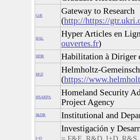
Gateway to Research
GtR
(
http://https://gtr.ukri.
Hyper Articles en Lign
HAL
ouvertes.fr
)
Habilitation à Diriger
HDR
Helmholtz-Gemeinscha
HGF
(
https://www.helmholt
Homeland Security Ad
HSARPA
Project Agency
Institutional and Dep
I&DR
Investigación y Desarr
= F&E, R&D, I+D, R&S,
I+D