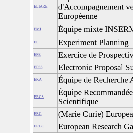
d'Accompagnement ver
ELIARE
Européenne
Équipe mixte INSER
EMI
Experiment Planning
EP
Exercice de Prospectiv
EPE
Electronic Proposal S
EPSS
Équipe de Recherche 
ERA
Équipe Recommandée p
ERCS
Scientifique
(Marie Curie) Europea
ERG
European Research G
ERGO