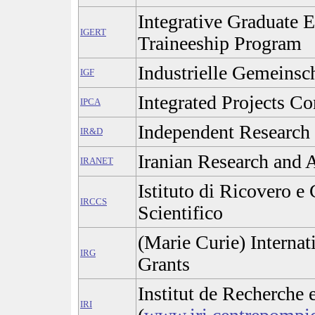
Integrative Graduate 
IGERT
Traineeship Program
Industrielle Gemeinsc
IGF
Integrated Projects C
IPCA
Independent Research
IR&D
Iranian Research and
IRANET
Istituto di Ricovero e 
IRCCS
Scientifico
(Marie Curie) Internat
IRG
Grants
Institut de Recherche 
IRI