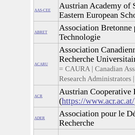
Austrian Academy of S
AAS-CEE
Eastern European Scho
Association Bretonne p
ABRET
Technologie
Association Canadienn
Recherche Universitai
ACARU
= CAURA | Canadian Asso
Research Administrators |
Austrian Cooperative 
ACR
(
https://www.acr.ac.at/
Association pour le D
ADER
Recherche