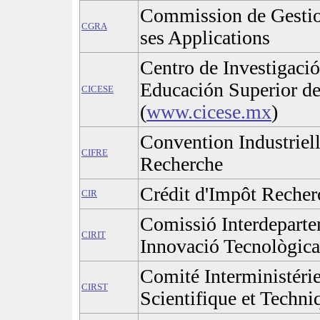
Commission de Gestion
CGRA
ses Applications
Centro de Investigació
Educación Superior d
CICESE
(
www.cicese.mx
)
Convention Industriell
CIFRE
Recherche
Crédit d'Impôt Recher
CIR
Comissió Interdeparte
CIRIT
Innovació Tecnològica
Comité Interministérie
CIRST
Scientifique et Techni