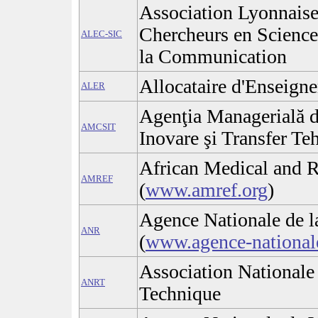
Association Lyonnaise
Chercheurs en Sciences
ALEC-SIC
la Communication
Allocataire d'Enseign
ALER
Agenţia Managerială de
AMCSIT
Inovare şi Transfer Te
African Medical and 
AMREF
(
www.amref.org
)
Agence Nationale de l
ANR
(
www.agence-nationale
Association Nationale
ANRT
Technique