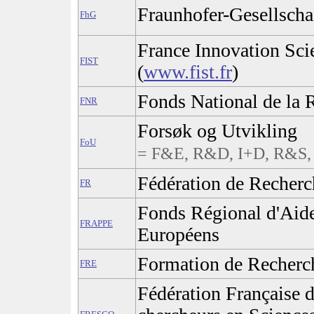
Fraunhofer-Gesellschaf
FhG
France Innovation Scie
FIST
(
www.fist.fr
)
Fonds National de la 
FNR
Forsøk og Utvikling
FoU
= F&E, R&D, I+D, R&S, 
Fédération de Recherc
FR
Fonds Régional d'Aide
FRAPPE
Européens
Formation de Recherc
FRE
Fédération Française d