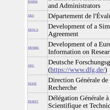
DARM
and Administrators
Département de l'Éval
DES
Development of a Sim
DESCA
Agreement
Development of a Euro
DESIRE
Information on Resear
Deutsche Forschungsg
DFG
(
https://www.dfg.de/
)
Direction Générale de 
DGER
Recherche
Délégation Générale à
DGRST
Scientifique et Techni