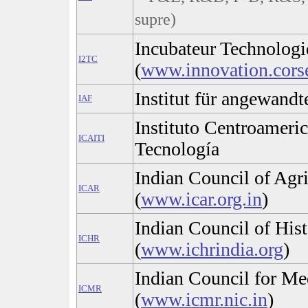
supre)
Incubateur Technologiq
I2TC
(
www.innovation.corse
Institut für angewand
IAF
Instituto Centroameric
ICAITI
Tecnología
Indian Council of Agri
ICAR
(
www.icar.org.in
)
Indian Council of Hist
ICHR
(
www.ichrindia.org
)
Indian Council for Me
ICMR
(
www.icmr.nic.in
)