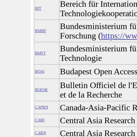
Bereich für Internatio
BIT
Technologiekooperati
Bundesministerium fü
BMBF
Forschung (
https://w
Bundesministerium fü
BMFT
Technologie
Budapest Open Access 
BOAI
Bulletin Officiel de l
BOESR
et de la Recherche
Canada-Asia-Pacific 
CAPRN
Central Asia Research 
CARI
Central Asia Researc
CARN