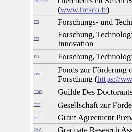
chercheurs en Science
FRESCO
(
www.fresco.fr
)
Forschungs- und Tech
FTI
Forschung, Technolog
FTI
Innovation
Forschung, Technolog
FTI
Fonds zur Förderung d
FWF
Forschung (
https://ww
Guilde Des Doctorant
GDD
Gesellschaft zur Förd
GFF
Grant Agreement Prep
GPF
Graduate Research Ass
GRA