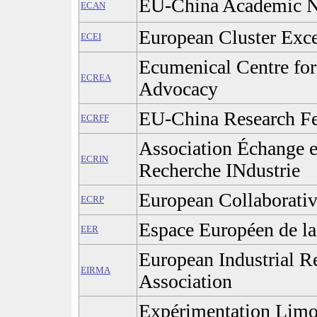
EU-China Academic 
ECAN
European Cluster Excel
ECEI
Ecumenical Centre for
ECREA
Advocacy
EU-China Research F
ECRFF
Association Échange e
ECRIN
Recherche INdustrie
European Collaborativ
ECRP
Espace Européen de l
EER
European Industrial 
EIRMA
Association
Expérimentation Limo