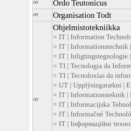
Ordo Teutonicus
OT
Organisation Todt
OT
Ohjelmistotekniikka
= IT | Information Technolo
= IT | Informationstechnik 
= IT | Inligtingstegnologie 
= TI | Tecnologia da Inform
= TI | Tecnoloxías da infor
= UT | Upplýsingatækni | E
= IT | Informationsteknik |
OT
= IT | Informacijska Tehnol
= IT | Informačné Technoló
= ІТ | Інформаційні технол