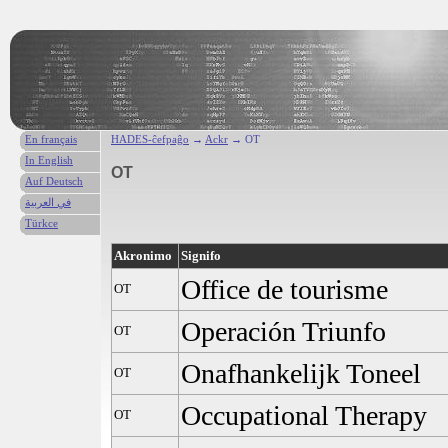
En français
HADES-ĉefpaĝo
→
Ackr
→ OT
In English
OT
Auf Deutsch
في العربية
Türkce
Akronimo
Signifo
Office de tourisme
OT
Operación Triunfo
OT
Onafhankelijk Toneel
OT
Occupational Therapy
OT