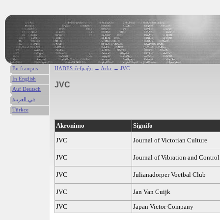
En français
HADES-ĉefpaĝo
→
Ackr
→ JVC
In English
JVC
Auf Deutsch
في العربية
Türkce
Akronimo
Signifo
JVC
Journal of Victorian Culture
JVC
Journal of Vibration and Control
JVC
Julianadorper Voetbal Club
JVC
Jan Van Cuijk
JVC
Japan Victor Company