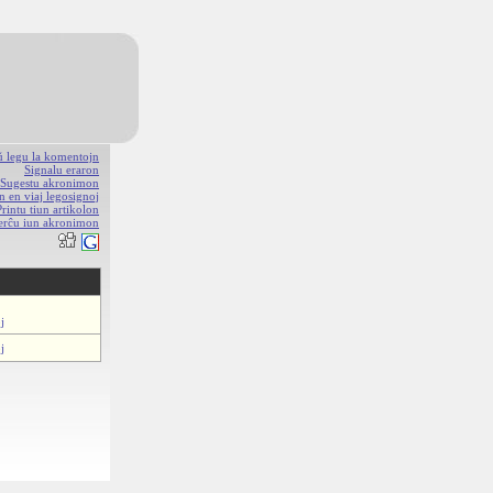
aŭ legu la komentojn
Signalu eraron
Sugestu akronimon
n en viaj legosignoj
Printu tiun artikolon
erĉu iun akronimon
j
j