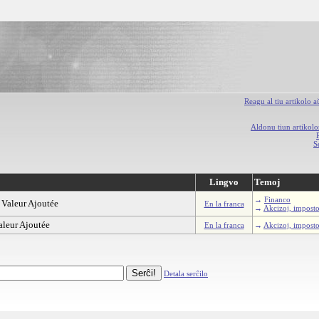
Reagu al tiu artikolo 
Aldonu tiun artikolo
S
Lingvo
Temoj
→
Financo
 Valeur Ajoutée
En la franca
→
Akcizoj, imposto
aleur Ajoutée
En la franca
→
Akcizoj, imposto
Detala serĉilo