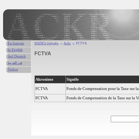
En français
HADES-ĉefpaĝo
→
Ackr
→ FCTVA
In English
FCTVA
Auf Deutsch
في العربية
Türkce
Akronimo
Signifo
FCTVA
Fonds de Compensation pour la Taxe sur la
FCTVA
Fonds de Compensation de la Taxe sur la V