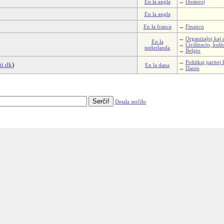
En la angla
→
Dosieroj
En la angla
En la franca
→
Financo
→
Organizaĵoj kaj 
En la
→
Civilizacio, kul
nederlanda
→
Belgio
→
Politikaj partio
ti.dk
)
En la dana
→
Danio
Detala serĉilo