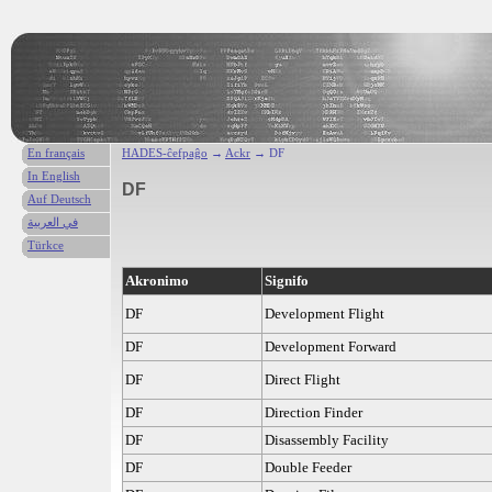
En français
HADES-ĉefpaĝo
→
Ackr
→ DF
In English
DF
Auf Deutsch
في العربية
Türkce
Akronimo
Signifo
DF
Development Flight
DF
Development Forward
DF
Direct Flight
DF
Direction Finder
DF
Disassembly Facility
DF
Double Feeder