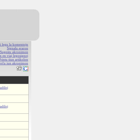
aŭ legu la komentojn
Signalu eraron
Sugestu akronimon
n en viaj legosignoj
Printu tiun artikolon
erĉu iun akronimon
adiloj
adiloj