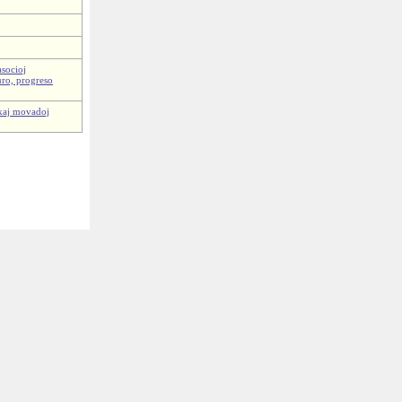
asocioj
turo, progreso
j kaj movadoj