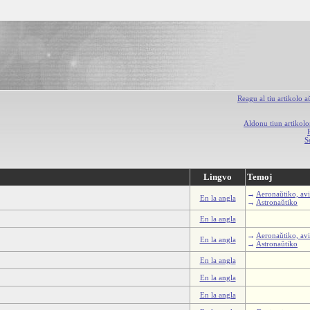
Reagu al tiu artikolo 
Aldonu tiun artikolo
S
Lingvo
Temoj
→
Aeronaŭtiko, avi
En la angla
→
Astronaŭtiko
En la angla
→
Aeronaŭtiko, avi
En la angla
→
Astronaŭtiko
En la angla
En la angla
En la angla