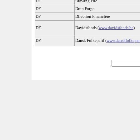
DF
Drawing File
DF
Drop Forge
DF
Direction Financière
DF
Davidsfonds (
www.davidsfonds.be
)
DF
Dansk Folkeparti (
www.danskfolkepar