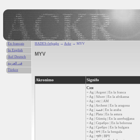
En français
HADES-ĉefpaĝo
→
Ackr
→ MYV
In English
MYV
Auf Deutsch
في العربية
Türkce
Akronimo
Signifo
Сия
= Ag | Argent | En la franca
= Ag | Silwer | En la afrikansa
= Ag | ብር | AM
= Ag | Archent | En la aragona
= Ag | فضة | En la araba
= Ag | Plata | En la astura
= Ag | Gümüş | En la azerbajĝana
= Ag | Серабро | En la belorusa
= Ag | Сребро | En la bulgara
= Ag | রূপা | En la bengala
= Ag | প্রাটা | BPY