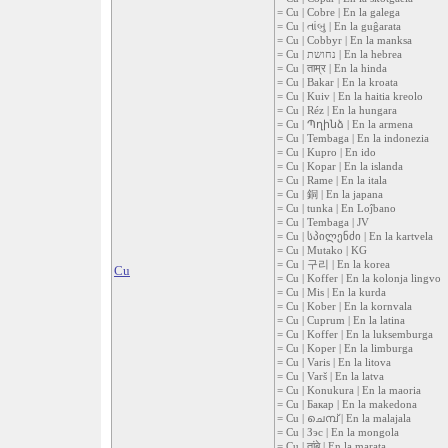
= Cu | Cobre | En la galega
= Cu | તાંબુ | En la guĝarata
= Cu | Cobbyr | En la manksa
= Cu | נחושת | En la hebrea
= Cu | ताम्र | En la hinda
= Cu | Bakar | En la kroata
= Cu | Kuiv | En la haitia kreolo
= Cu | Réz | En la hungara
= Cu | Պղինձ | En la armena
= Cu | Tembaga | En la indonezia
= Cu | Kupro | En ido
= Cu | Kopar | En la islanda
= Cu | Rame | En la itala
= Cu | 銅 | En la japana
= Cu | tunka | En Loĵbano
= Cu | Tembaga | JV
= Cu | სპილენძი | En la kartvela
= Cu | Mutako | KG
= Cu | 구리 | En la korea
Cu
= Cu | Koffer | En la kolonja lingvo
= Cu | Mis | En la kurda
= Cu | Kober | En la kornvala
= Cu | Cuprum | En la latina
= Cu | Koffer | En la luksemburga
= Cu | Koper | En la limburga
= Cu | Varis | En la litova
= Cu | Varš | En la latva
= Cu | Konukura | En la maoria
= Cu | Бакар | En la makedona
= Cu | ചെമ്പ് | En la malajala
= Cu | Зэс | En la mongola
= Cu | तांबे | En la marata