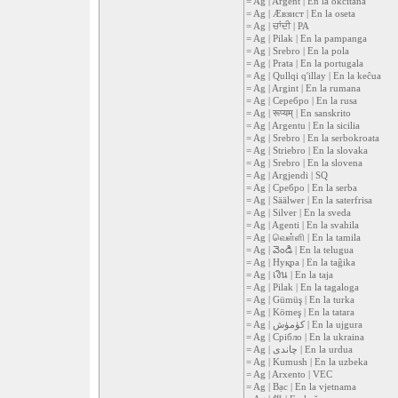
= Ag | Argent | En la okcitana
= Ag | Æвзист | En la oseta
= Ag | ਚਾਂਦੀ | PA
= Ag | Pilak | En la pampanga
= Ag | Srebro | En la pola
= Ag | Prata | En la portugala
= Ag | Qullqi q'illay | En la keĉua
= Ag | Argint | En la rumana
= Ag | Серебро | En la rusa
= Ag | रूप्यम् | En sanskrito
= Ag | Argentu | En la sicilia
= Ag | Srebro | En la serbokroata
= Ag | Striebro | En la slovaka
= Ag | Srebro | En la slovena
= Ag | Argjendi | SQ
= Ag | Сребро | En la serba
= Ag | Säälwer | En la saterfrisa
= Ag | Silver | En la sveda
= Ag | Agenti | En la svahila
= Ag | வெள்ளி | En la tamila
= Ag | వెండి | En la telugua
= Ag | Нуқра | En la taĝika
= Ag | เงิน | En la taja
= Ag | Pilak | En la tagaloga
= Ag | Gümüş | En la turka
= Ag | Kömeş | En la tatara
= Ag | كۈمۈش | En la ujgura
= Ag | Срібло | En la ukraina
= Ag | چاندی | En la urdua
= Ag | Kumush | En la uzbeka
= Ag | Arxento | VEC
= Ag | Bạc | En la vjetnama