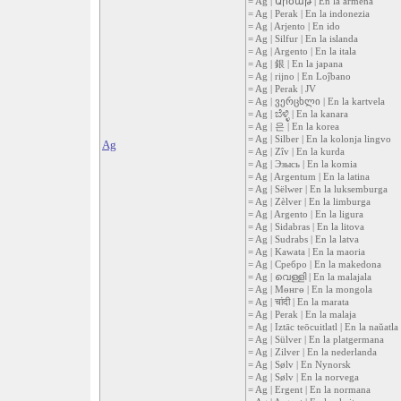
= Ag | Արծաթ | En la armena
= Ag | Perak | En la indonezia
= Ag | Arjento | En ido
= Ag | Silfur | En la islanda
= Ag | Argento | En la itala
= Ag | 銀 | En la japana
= Ag | rijno | En Loĵbano
= Ag | Perak | JV
= Ag | ვერცხლი | En la kartvela
= Ag | ಬೆಳ್ಳಿ | En la kanara
= Ag | 은 | En la korea
= Ag | Silber | En la kolonja lingvo
Ag
= Ag | Zîv | En la kurda
= Ag | Эзысь | En la komia
= Ag | Argentum | En la latina
= Ag | Sëlwer | En la luksemburga
= Ag | Zèlver | En la limburga
= Ag | Argento | En la ligura
= Ag | Sidabras | En la litova
= Ag | Sudrabs | En la latva
= Ag | Kawata | En la maoria
= Ag | Сребро | En la makedona
= Ag | വെള്ളി | En la malajala
= Ag | Мөнгө | En la mongola
= Ag | चांदी | En la marata
= Ag | Perak | En la malaja
= Ag | Iztāc teōcuitlatl | En la naŭatla
= Ag | Sülver | En la platgermana
= Ag | Zilver | En la nederlanda
= Ag | Sølv | En Nynorsk
= Ag | Sølv | En la norvega
= Ag | Ergent | En la normana