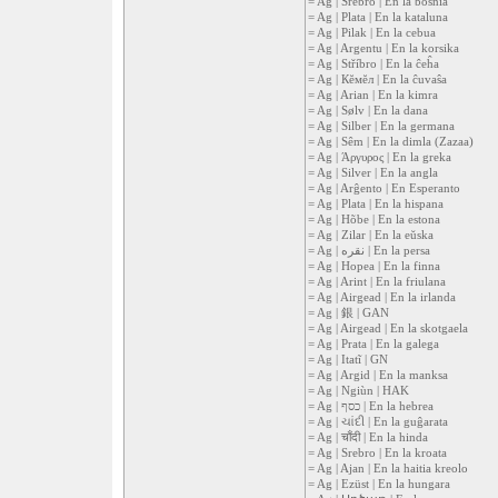
= Ag | Srebro | En la bosnia
= Ag | Plata | En la kataluna
= Ag | Pilak | En la cebua
= Ag | Argentu | En la korsika
= Ag | Stříbro | En la ĉeĥa
= Ag | Кĕмĕл | En la ĉuvaŝa
= Ag | Arian | En la kimra
= Ag | Sølv | En la dana
= Ag | Silber | En la germana
= Ag | Sêm | En la dimla (Zazaa)
= Ag | Άργυρος | En la greka
= Ag | Silver | En la angla
= Ag | Arĝento | En Esperanto
= Ag | Plata | En la hispana
= Ag | Hõbe | En la estona
= Ag | Zilar | En la eŭska
= Ag | نقره | En la persa
= Ag | Hopea | En la finna
= Ag | Arint | En la friulana
= Ag | Airgead | En la irlanda
= Ag | 銀 | GAN
= Ag | Airgead | En la skotgaela
= Ag | Prata | En la galega
= Ag | Itatĩ | GN
= Ag | Argid | En la manksa
= Ag | Ngiùn | HAK
= Ag | כסף | En la hebrea
= Ag | ચાંદી | En la guĝarata
= Ag | चाँदी | En la hinda
= Ag | Srebro | En la kroata
= Ag | Ajan | En la haitia kreolo
= Ag | Ezüst | En la hungara