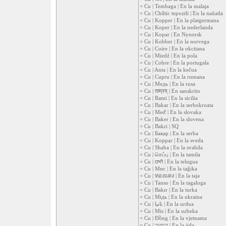
= Cu | Tembaga | En la malaja
= Cu | Chīltic tepoztli | En la naŭatla
= Cu | Kopper | En la platgermana
= Cu | Koper | En la nederlanda
= Cu | Kopar | En Nynorsk
= Cu | Kobber | En la norvega
= Cu | Coire | En la okcitana
= Cu | Miedź | En la pola
= Cu | Cobre | En la portugala
= Cu | Anta | En la keĉua
= Cu | Cupru | En la rumana
= Cu | Медь | En la rusa
= Cu | ताम्रम् | En sanskrito
= Cu | Rami | En la sicilia
= Cu | Bakar | En la serbokroata
= Cu | Meď | En la slovaka
= Cu | Baker | En la slovena
= Cu | Bakri | SQ
= Cu | Бакар | En la serba
= Cu | Koppar | En la sveda
= Cu | Shaba | En la svahila
= Cu | செப்பு | En la tamila
= Cu | రాగి | En la telugua
= Cu | Мис | En la taĝika
= Cu | ทองแดง | En la taja
= Cu | Tanso | En la tagaloga
= Cu | Bakır | En la turka
= Cu | Мідь | En la ukraina
= Cu | تانبا | En la urdua
= Cu | Mis | En la uzbeka
= Cu | Đồng | En la vjetnama
= Cu | קופער | En la jida