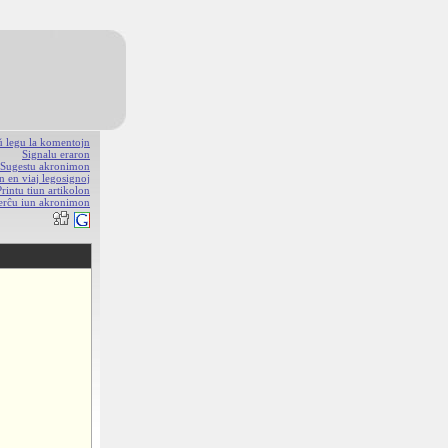
aŭ legu la komentojn
Signalu eraron
Sugestu akronimon
n en viaj legosignoj
Printu tiun artikolon
erĉu iun akronimon