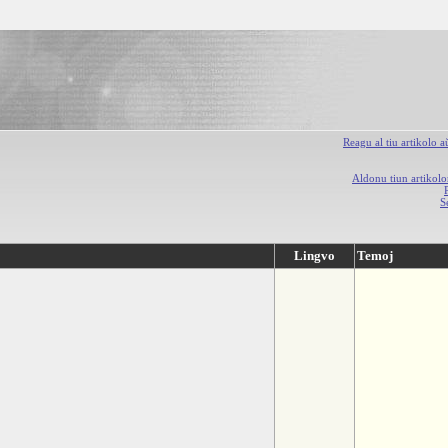
Reagu al tiu artikolo 
Aldonu tiun artikolo
S
Lingvo
Temoj