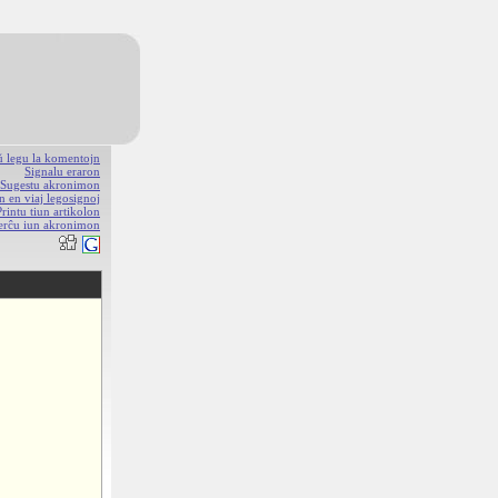
aŭ legu la komentojn
Signalu eraron
Sugestu akronimon
n en viaj legosignoj
Printu tiun artikolon
erĉu iun akronimon