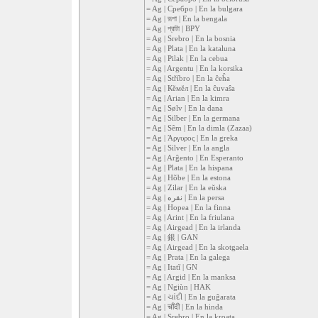
= Ag | Сребро | En la bulgara
= Ag | রূপা | En la bengala
= Ag | প্রাটা | BPY
= Ag | Srebro | En la bosnia
= Ag | Plata | En la kataluna
= Ag | Pilak | En la cebua
= Ag | Argentu | En la korsika
= Ag | Stříbro | En la ĉeĥa
= Ag | Кĕмĕл | En la ĉuvaŝa
= Ag | Arian | En la kimra
= Ag | Sølv | En la dana
= Ag | Silber | En la germana
= Ag | Sêm | En la dimla (Zazaa)
= Ag | Άργυρος | En la greka
= Ag | Silver | En la angla
= Ag | Arĝento | En Esperanto
= Ag | Plata | En la hispana
= Ag | Hõbe | En la estona
= Ag | Zilar | En la eŭska
= Ag | نقره | En la persa
= Ag | Hopea | En la finna
= Ag | Arint | En la friulana
= Ag | Airgead | En la irlanda
= Ag | 銀 | GAN
= Ag | Airgead | En la skotgaela
= Ag | Prata | En la galega
= Ag | Itatĩ | GN
= Ag | Argid | En la manksa
= Ag | Ngiùn | HAK
= Ag | ચાંદી | En la guĝarata
= Ag | चाँदी | En la hinda
= Ag | Srebro | En la kroata