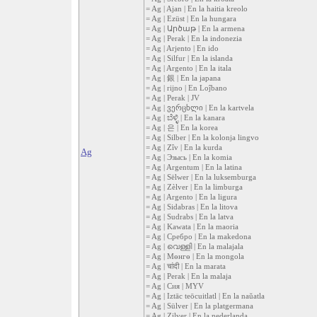
= Ag | Ajan | En la haitia kreolo
= Ag | Ezüst | En la hungara
= Ag | Արծաթ | En la armena
= Ag | Perak | En la indonezia
= Ag | Arjento | En ido
= Ag | Silfur | En la islanda
= Ag | Argento | En la itala
= Ag | 銀 | En la japana
= Ag | rijno | En Loĵbano
= Ag | Perak | JV
= Ag | ვერცხლი | En la kartvela
= Ag | ಬೆಳ್ಳಿ | En la kanara
= Ag | 은 | En la korea
= Ag | Silber | En la kolonja lingvo
= Ag | Zîv | En la kurda
Ag
= Ag | Эзысь | En la komia
= Ag | Argentum | En la latina
= Ag | Sëlwer | En la luksemburga
= Ag | Zèlver | En la limburga
= Ag | Argento | En la ligura
= Ag | Sidabras | En la litova
= Ag | Sudrabs | En la latva
= Ag | Kawata | En la maoria
= Ag | Сребро | En la makedona
= Ag | വെള്ളി | En la malajala
= Ag | Мөнгө | En la mongola
= Ag | चांदी | En la marata
= Ag | Perak | En la malaja
= Ag | Сия | MYV
= Ag | Iztāc teōcuitlatl | En la naŭatla
= Ag | Sülver | En la platgermana
= Ag | Zilver | En la nederlanda