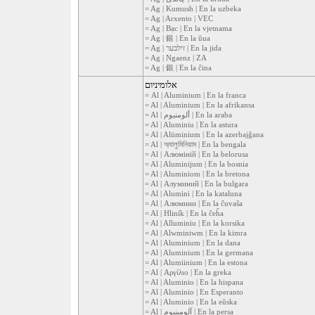
= Ag | Kumush | En la uzbeka
= Ag | Arxento | VEC
= Ag | Bạc | En la vjetnama
= Ag | 銀 | En la ŭua
= Ag | זילבער | En la jida
= Ag | Ngaenz | ZA
= Ag | 銀 | En la ĉina
אלומיניום
= Al | Aluminium | En la franca
= Al | Aluminium | En la afrikansa
= Al | ألومنيوم | En la araba
= Al | Aluminiu | En la astura
= Al | Alüminium | En la azerbajĝana
= Al | অ্যালুমিনিয়াম | En la bengala
= Al | Алюміній | En la belorusa
= Al | Aluminijum | En la bosnia
= Al | Aluminiom | En la bretona
= Al | Алуминий | En la bulgara
= Al | Alumini | En la kataluna
= Al | Алюмини | En la ĉuvaŝa
= Al | Hliník | En la ĉeĥa
= Al | Alluminiu | En la korsika
= Al | Alwminiwm | En la kimra
= Al | Aluminium | En la dana
= Al | Aluminium | En la germana
= Al | Alumiinium | En la estona
= Al | Αργίλιο | En la greka
= Al | Aluminio | En la hispana
= Al | Aluminio | En Esperanto
= Al | Aluminio | En la eŭska
= Al | آلومینیوم | En la persa