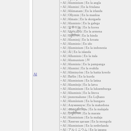
= Al | Aluminium | En la angla
= Al | Alumini | En la friulana
= Al | Alúmanam | En la irlanda
= Al | Ollymin | En la manksa
= Al | Almain | En la skotgaela
= Al | Aluminio | En la galega
= Al | 알루미늄 | En la korea
= Al | Ալյումին | En la armena
= Al | एलुमिनियम | En la hinda
= Al | Aluminij | En la kroata
= Al | Aluminio | En ido
= Al | Aluminium | En la indonezia
= Al | Ál | En la islanda
= Al | Alluminio | En la itala
= Al | Alumunium | JV
= Al | Aluminiu | En la pampanga
= Al | Alumini | En la svahila
= Al | Aliminyòm | En la haitia kreolo
Al
= Al | Bafûn | En la kurda
= Al | Aluminium | En la latina
= Al | Alumīnijs | En la latva
= Al | Aluminium | En la luksemburga
= Al | Aliuminis | En la litova
= Al | jinmrmalume | En Loĵbano
= Al | Alumínium | En la hungara
= Al | Алуминиум | En la makedona
= Al | അലൂമിനിയം | En la malajala
= Al | ऍल्युमिनियम | En la marata
= Al | Aluminium | En la malaja
= Al | Хөнгөн цагаан | En la mongola
= Al | Aluminium | En la nederlanda
= Al | アルミニウム | En la japana