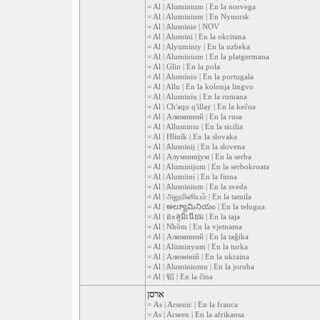
= Al | Aluminium | En la norvega
= Al | Aluminium | En Nynorsk
= Al | Aluminie | NOV
= Al | Alumini | En la okcitana
= Al | Alyuminiy | En la uzbeka
= Al | Aluminium | En la platgermana
= Al | Glin | En la pola
= Al | Alumínio | En la portugala
= Al | Allu | En la kolonja lingvo
= Al | Aluminiu | En la rumana
= Al | Ch'aqu q'illay | En la keĉua
= Al | Алюминий | En la rusa
= Al | Alluminiu | En la sicilia
= Al | Hliník | En la slovaka
= Al | Aluminij | En la slovena
= Al | Алуминијум | En la serba
= Al | Aluminijum | En la serbokroata
= Al | Alumiini | En la finna
= Al | Aluminium | En la sveda
= Al | அலுமினியம் | En la tamila
= Al | అల్యూమినియం | En la telugua
= Al | อะลูมิเนียม | En la taja
= Al | Nhôm | En la vjetnama
= Al | Алюминий | En la taĝika
= Al | Alüminyum | En la turka
= Al | Алюміній | En la ukraina
= Al | Aluminiọmu | En la joruba
= Al | 铝 | En la ĉina
ארסן
= As | Arsenic | En la franca
= As | Arseen | En la afrikansa