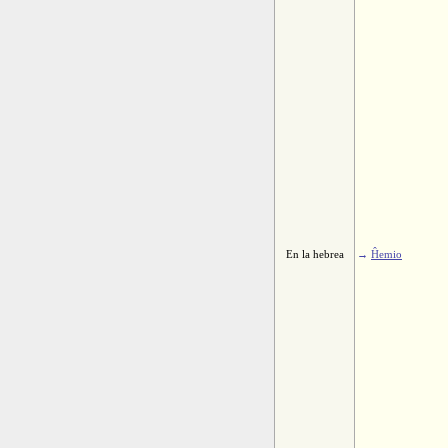
En la hebrea
→
Ĥemio