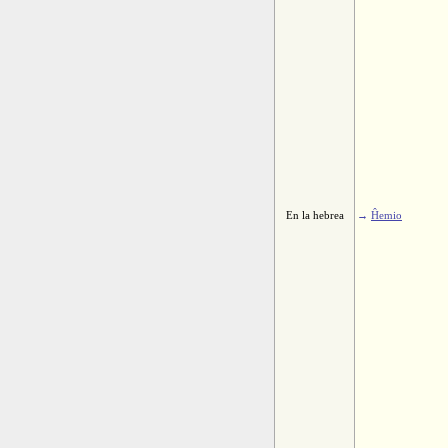
En la hebrea
→
Ĥemio