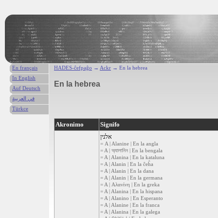
En français
HADES-ĉefpaĝo
→
Ackr
→ En la hebrea
In English
En la hebrea
Auf Deutsch
في العربية
Türkce
Akronimo
Signifo
אלנין
= A | Alanine | En la angla
= A | অ্যালানিন | En la bengala
= A | Alanina | En la kataluna
= A | Alanin | En la ĉeĥa
= A | Alanin | En la dana
= A | Alanin | En la germana
= A | Αλανίνη | En la greka
= A | Alanina | En la hispana
= A | Alanino | En Esperanto
= A | Alanine | En la franca
= A | Alanina | En la galega