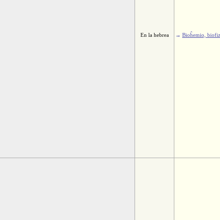
En la hebrea
→
Bioĥemio, biofi