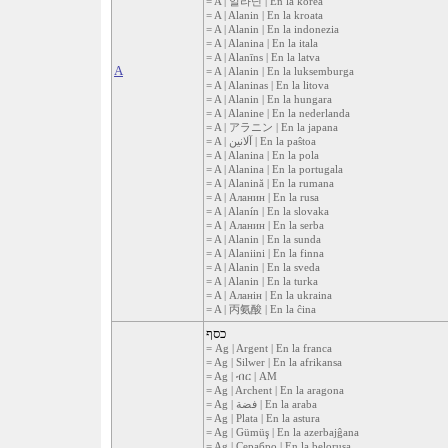
= A | 알라닌 | En la korea
= A | Alanin | En la kroata
= A | Alanin | En la indonezia
= A | Alanina | En la itala
= A | Alanīns | En la latva
A
= A | Alanin | En la luksemburga
= A | Alaninas | En la litova
= A | Alanin | En la hungara
= A | Alanine | En la nederlanda
= A | アラニン | En la japana
= A | آلانين | En la paŝtoa
= A | Alanina | En la pola
= A | Alanina | En la portugala
= A | Alanină | En la rumana
= A | Аланин | En la rusa
= A | Alanín | En la slovaka
= A | Аланин | En la serba
= A | Alanin | En la sunda
= A | Alaniini | En la finna
= A | Alanin | En la sveda
= A | Alanin | En la turka
= A | Аланін | En la ukraina
= A | 丙氨酸 | En la ĉina
כסף
= Ag | Argent | En la franca
= Ag | Silwer | En la afrikansa
= Ag | ብር | AM
= Ag | Archent | En la aragona
= Ag | فضة | En la araba
= Ag | Plata | En la astura
= Ag | Gümüş | En la azerbajĝana
= Ag | Серабро | En la belorusa