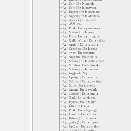
= Ag | Sølv | En Nynorsk
= Ag | Sølv | En la norvega
= Ag | Ergent | En la normana
= Ag | Argent | En la okcitana
= Ag | Æвзист | En la oseta
= Ag | ਚਾਂਦੀ | PA
= Ag | Pilak | En la pampanga
= Ag | Srebro | En la pola
= Ag | Prata | En la portugala
= Ag | Qullqi q'illay | En la keĉua
= Ag | Argint | En la rumana
= Ag | Серебро | En la rusa
= Ag | रूप्यम् | En sanskrito
= Ag | Argentu | En la sicilia
= Ag | Srebro | En la serbokroata
= Ag | Striebro | En la slovaka
= Ag | Srebro | En la slovena
= Ag | Argjendi | SQ
= Ag | Сребро | En la serba
= Ag | Säälwer | En la saterfrisa
= Ag | Silver | En la sveda
= Ag | Agenti | En la svahila
= Ag | வெள்ளி | En la tamila
= Ag | వెండి | En la telugua
= Ag | Нуқра | En la taĝika
= Ag | เงิน | En la taja
= Ag | Pilak | En la tagaloga
= Ag | Gümüş | En la turka
= Ag | Kömeş | En la tatara
= Ag | كۈمۈش | En la ujgura
= Ag | Срібло | En la ukraina
= Ag | چاندی | En la urdua