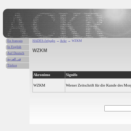
En français
HADES-ĉefpaĝo
→
Ackr
→ WZKM
In English
WZKM
Auf Deutsch
في العربية
Türkce
Akronimo
Signifo
WZKM
Wiener Zeitschrift für die Kunde des Mo