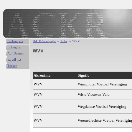
En français
HADES-ĉefpaĝo
→
Ackr
→ WVV
In English
WVV
Auf Deutsch
في العربية
Türkce
Akronimo
Signifo
WVV
Winschoter Voetbal Vereniging
WVV
Witte Vrouwen Veld
WVV
Wegdamse Voetbal Vereniging
WVV
Woensdrechtse Voetbal Verenigin