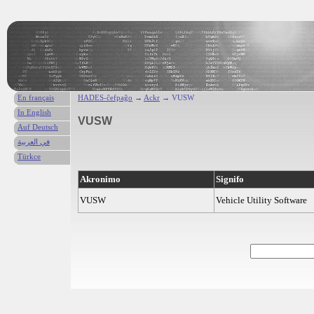
En français
HADES-ĉefpaĝo
→
Ackr
→ VUSW
In English
VUSW
Auf Deutsch
في العربية
Türkce
Akronimo
Signifo
VUSW
Vehicle Utility Software