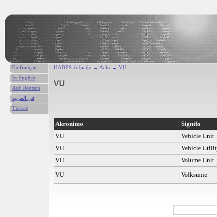
En français
HADES-ĉefpaĝo
→
Ackr
→ VU
In English
VU
Auf Deutsch
في العربية
Türkce
Akronimo
Signifo
VU
Vehicle Unit
VU
Vehicle Utili
VU
Volume Unit
VU
Volksunie