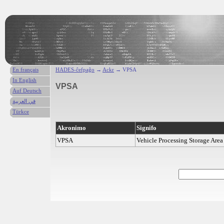
En français
HADES-ĉefpaĝo
→
Ackr
→ VPSA
In English
VPSA
Auf Deutsch
في العربية
Türkce
Akronimo
Signifo
VPSA
Vehicle Processing Storage Area