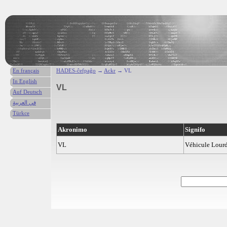
En français
HADES-ĉefpaĝo
→
Ackr
→ VL
In English
VL
Auf Deutsch
في العربية
Türkce
Akronimo
Signifo
VL
Véhicule Lour