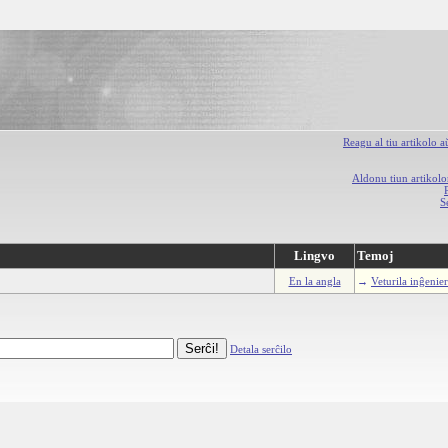
Reagu al tiu artikolo 
Aldonu tiun artikolo
S
Lingvo
Temoj
En la angla
→
Veturila inĝenie
Detala serĉilo