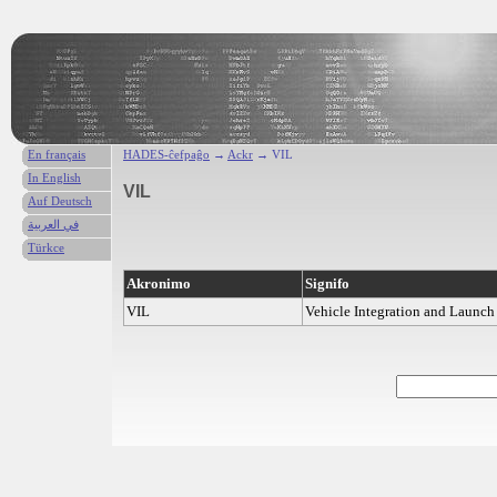
En français
HADES-ĉefpaĝo
→
Ackr
→ VIL
In English
VIL
Auf Deutsch
في العربية
Türkce
Akronimo
Signifo
VIL
Vehicle Integration and Launch