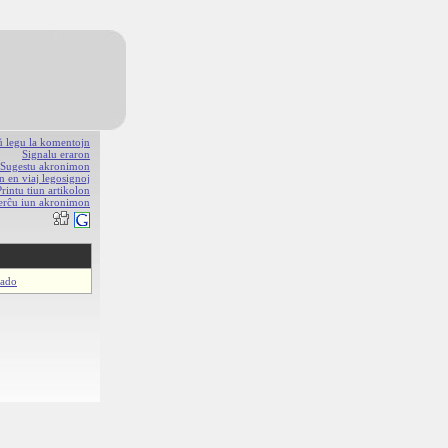
aŭ legu la komentojn
Signalu eraron
Sugestu akronimon
n en viaj legosignoj
Printu tiun artikolon
erĉu iun akronimon
rado