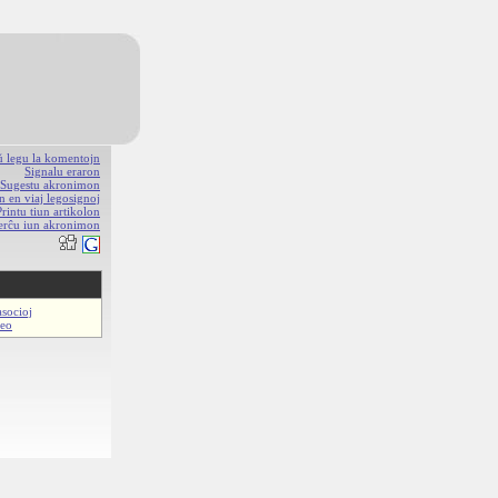
aŭ legu la komentojn
Signalu eraron
Sugestu akronimon
n en viaj legosignoj
Printu tiun artikolon
erĉu iun akronimon
asocioj
beo