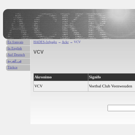
En français
HADES-ĉefpaĝo
→
Ackr
→ VCV
In English
VCV
Auf Deutsch
في العربية
Türkce
Akronimo
Signifo
VCV
Voetbal Club Veenwouden