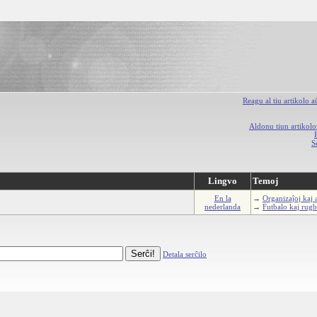
Reagu al tiu artikolo 
Aldonu tiun artikolo
S
Lingvo
Temoj
En la
→
Organizaĵoj kaj 
nederlanda
→
Futbalo kaj rug
Detala serĉilo