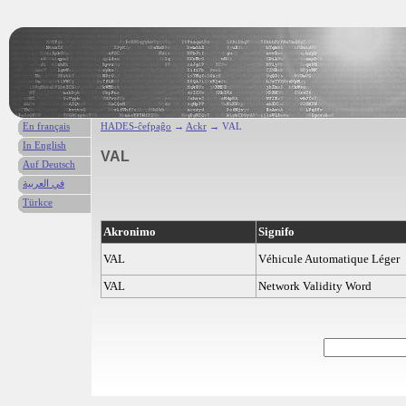
En français
HADES-ĉefpaĝo
→
Ackr
→ VAL
In English
VAL
Auf Deutsch
في العربية
Türkce
Akronimo
Signifo
VAL
Véhicule Automatique Léger
VAL
Network Validity Word