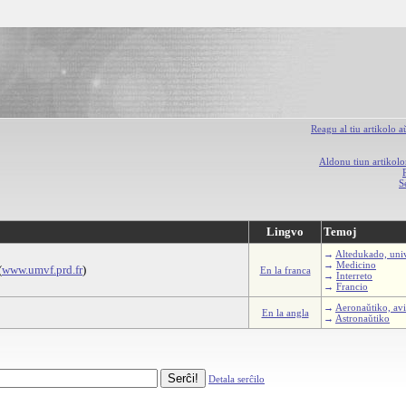
Reagu al tiu artikolo 
Aldonu tiun artikolo
S
Lingvo
Temoj
→
Altedukado, univ
→
Medicino
(
www.umvf.prd.fr
)
En la franca
→
Interreto
→
Francio
→
Aeronaŭtiko, avi
En la angla
→
Astronaŭtiko
Detala serĉilo