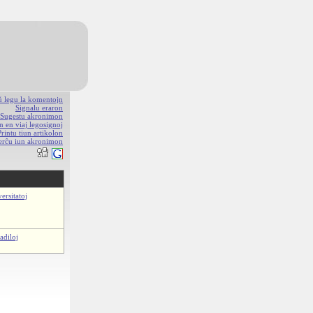
aŭ legu la komentojn
Signalu eraron
Sugestu akronimon
n en viaj legosignoj
Printu tiun artikolon
erĉu iun akronimon
ersitatoj
adiloj