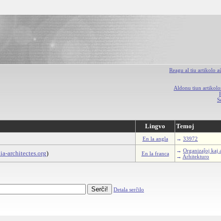
Reagu al tiu artikolo 
Aldonu tiun artikolo
S
Lingvo
Temoj
En la angla
→
33972
→
Organizaĵoj kaj 
a-architectes.org
)
En la franca
→
Arĥitekturo
Detala serĉilo