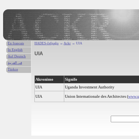
En français
HADES-ĉefpaĝo
→
Ackr
→ UIA
In English
UIA
Auf Deutsch
في العربية
Türkce
Akronimo
Signifo
UIA
Uganda Investment Authority
UIA
Union Internationale des Architectes (
www.ui