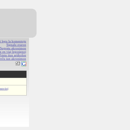
aŭ legu la komentojn
Signalu eraron
Sugestu akronimon
n en viaj legosignoj
Printu tiun artikolon
erĉu iun akronimon
asocioj