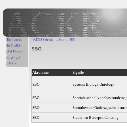
En français
HADES-ĉefpaĝo
→
Ackr
→ SBO
In English
SBO
Auf Deutsch
في العربية
Türkce
Akronimo
Signifo
SBO
Systems Biology Ontology
SBO
Speciale school voor basisonderwij
SBO
Sectorbestuur Onderwijsarbeidsmar
SBO
Studie- en Beroepsoriëntering