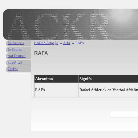
En français
HADES-ĉefpaĝo
→
Ackr
→ RAFA
In English
RAFA
Auf Deutsch
في العربية
Türkce
Akronimo
Signifo
RAFA
Rafael Athletiek en Voetbal Afdeli