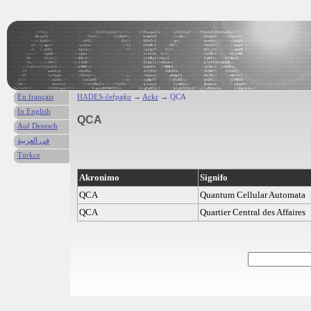
En français
HADES-ĉefpaĝo
→
Ackr
→ QCA
In English
QCA
Auf Deutsch
في العربية
Türkce
Akronimo
Signifo
QCA
Quantum Cellular Automata
QCA
Quartier Central des Affaires