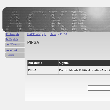
En français
HADES-ĉefpaĝo
→
Ackr
→ PIPSA
In English
PIPSA
Auf Deutsch
في العربية
Türkce
Akronimo
Signifo
PIPSA
Pacific Islands Political Studies Assoc