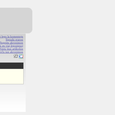
aŭ legu la komentojn
Signalu eraron
Sugestu akronimon
n en viaj legosignoj
Printu tiun artikolon
erĉu iun akronimon