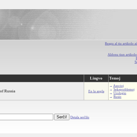
Reagu al tiu artikolo 
Aldonu tiun artikolo
S
Lingvo
Temoj
→
Asocioj
→
Seksproblemoj
 of Russia
En la angla
→
Urologio
→
Rusio
Detala serĉilo