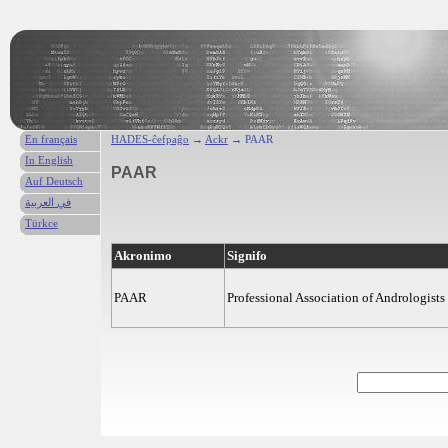
En français
HADES-ĉefpaĝo
→
Ackr
→ PAAR
In English
PAAR
Auf Deutsch
في العربية
Türkce
Akronimo
Signifo
PAAR
Professional Association of Andrologists