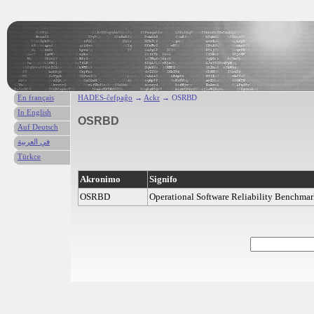
En français
HADES-ĉefpaĝo
→
Ackr
→ OSRBD
In English
OSRBD
Auf Deutsch
في العربية
Türkce
Akronimo
Signifo
OSRBD
Operational Software Reliability Benchma