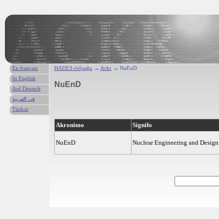
En français
HADES-ĉefpaĝo
→
Ackr
→ NuEnD
In English
NuEnD
Auf Deutsch
في العربية
Türkce
Akronimo
Signifo
NuEnD
Nuclear Engineering and Design