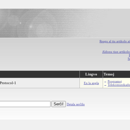
Reagu al tiu artikolo 
Aldonu tiun artikolo
S
Lingvo
Temoj
→
Programoj
Protocol-1
En la angla
→
Telekomunikad
Detala serĉilo