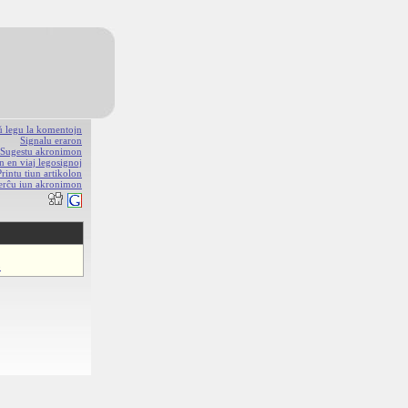
aŭ legu la komentojn
Signalu eraron
Sugestu akronimon
n en viaj legosignoj
Printu tiun artikolon
erĉu iun akronimon
o