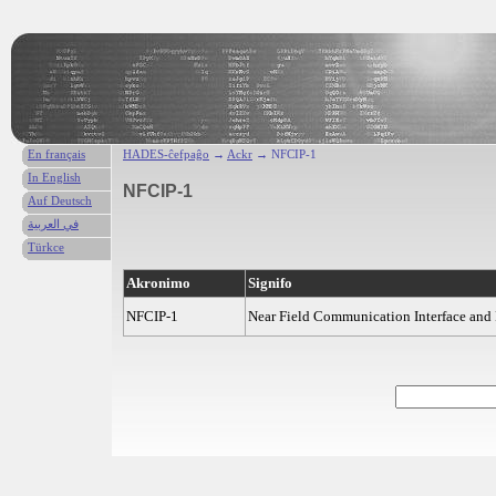
En français
HADES-ĉefpaĝo
→
Ackr
→ NFCIP-1
In English
NFCIP-1
Auf Deutsch
في العربية
Türkce
Akronimo
Signifo
NFCIP-1
Near Field Communication Interface and 