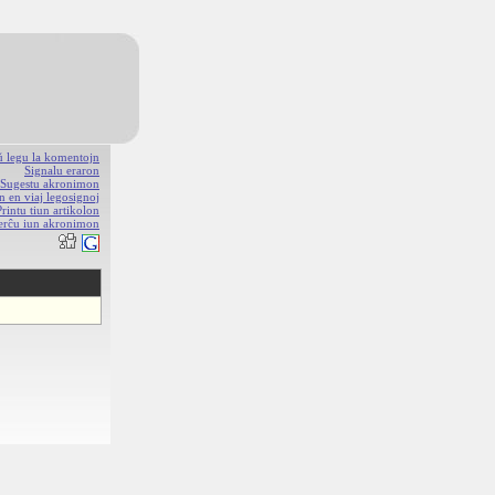
aŭ legu la komentojn
Signalu eraron
Sugestu akronimon
n en viaj legosignoj
Printu tiun artikolon
erĉu iun akronimon