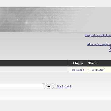
Reagu al tiu artikolo 
Aldonu tiun artikolo
S
Lingvo
Temoj
En la angla
→
Programoj
Detala serĉilo