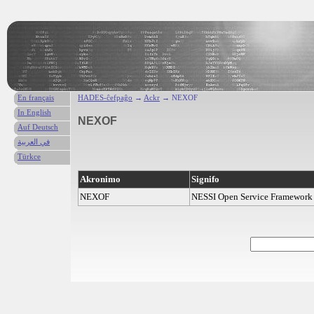
En français
HADES-ĉefpaĝo
→
Ackr
→ NEXOF
In English
NEXOF
Auf Deutsch
في العربية
Türkce
Akronimo
Signifo
NEXOF
NESSI Open Service Framework