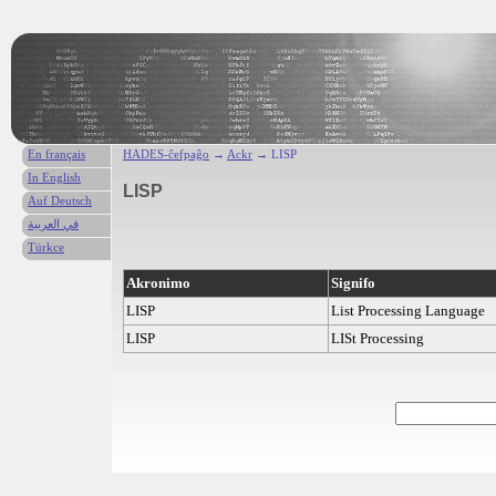
En français
HADES-ĉefpaĝo
→
Ackr
→ LISP
In English
LISP
Auf Deutsch
في العربية
Türkce
Akronimo
Signifo
LISP
List Processing Language
LISP
LISt Processing