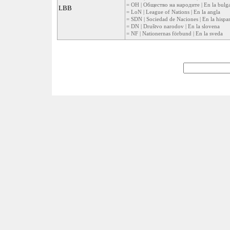
= ОН | Общество на народите | En la bulg
LBB
= LoN | League of Nations | En la angla
= SDN | Sociedad de Naciones | En la hispa
= DN | Društvo narodov | En la slovena
= NF | Nationernas förbund | En la sveda