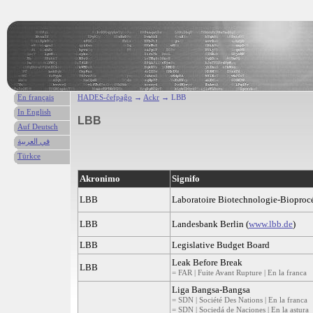
En français
HADES-ĉefpaĝo
→
Ackr
→ LBB
In English
LBB
Auf Deutsch
في العربية
Türkce
Akronimo
Signifo
LBB
Laboratoire Biotechnologie-Bioproc
LBB
Landesbank Berlin (
www.lbb.de
)
LBB
Legislative Budget Board
Leak Before Break
LBB
= FAR | Fuite Avant Rupture | En la franca
Liga Bangsa-Bangsa
= SDN | Société Des Nations | En la franca
= SDN | Sociedá de Naciones | En la astura