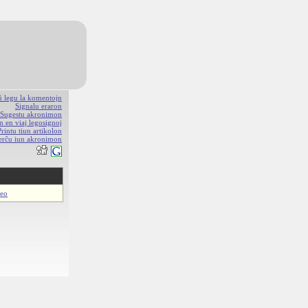
aŭ legu la komentojn
Signalu eraron
Sugestu akronimon
n en viaj legosignoj
Printu tiun artikolon
erĉu iun akronimon
beo