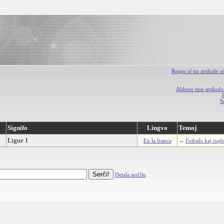
Reagu al tiu artikolo 
Aldonu tiun artikolo
S
Signifo
Lingvo
Temoj
Ligue 1
En la franca
→
Futbalo kaj rug
Detala serĉilo