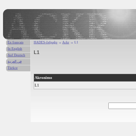
En français
HADES-ĉefpaĝo
→
Ackr
→ L1
In English
L1
Auf Deutsch
في العربية
Türkce
Akronimo
L1