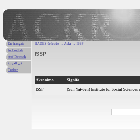
En français
HADES-ĉefpaĝo
→
Ackr
→ ISSP
In English
ISSP
Auf Deutsch
في العربية
Türkce
Akronimo
Signifo
ISSP
(Sun Yat-Sen) Institute for Social Sciences