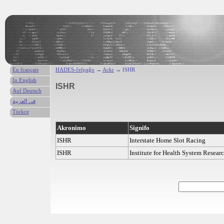
En français
HADES-ĉefpaĝo
→
Ackr
→ ISHR
In English
ISHR
Auf Deutsch
في العربية
Türkce
Akronimo
Signifo
ISHR
Interstate Home Slot Racing
ISHR
Institute for Health System Resear