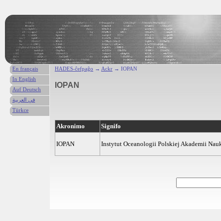
En français
HADES-ĉefpaĝo
→
Ackr
→ IOPAN
In English
IOPAN
Auf Deutsch
في العربية
Türkce
Akronimo
Signifo
IOPAN
Instytut Oceanologii Polskiej Akademii Nauk