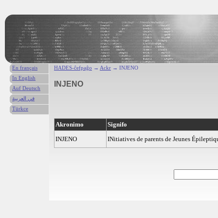
En français
HADES-ĉefpaĝo
→
Ackr
→ INJENO
In English
INJENO
Auf Deutsch
في العربية
Türkce
Akronimo
Signifo
INJENO
INitiatives de parents de Jeunes Épilepti