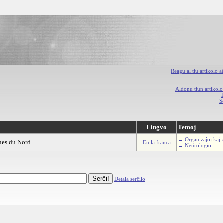
Reagu al tiu artikolo 
Aldonu tiun artikolo
S
Lingvo
Temoj
→
Organizaĵoj kaj 
ques du Nord
En la franca
→
Neŭrologio
Detala serĉilo