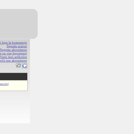
aŭ legu la komentojn
Signalu eraron
Sugestu akronimon
n en viaj legosignoj
Printu tiun artikolon
erĉu iun akronimon
asocioj